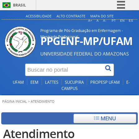
BRASIL
Simplifique!
ACESSIBILIDADE
ALTO CONTRASTE
MAPA DO SITE
A+
A
A-
PT
EN
ES
Comunica BR
Programa de Pós-Graduação em Enfermagem -
Participe
PPGENF-MP/UFAM
Mestrado Profissional
Acesso à informação
UNIVERSIDADE FEDERAL DO AMAZONAS
Legislação
Canais
UFAM
EEM
LATTES
SUCUPIRA
PROPESP UFAM
E-
CAMPUS
PÁGINA INICIAL
>
ATENDIMENTO
MENU
Atendimento