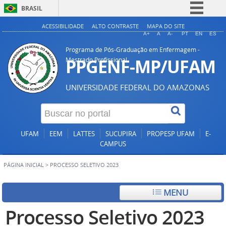
BRASIL
Simplifique!
ACESSIBILIDADE
ALTO CONTRASTE
MAPA DO SITE
A+
A
A-
PT
EN
ES
Comunica BR
Programa de Pós-Graduação em Enfermagem -
Participe
PPGENF-MP/UFAM
Mestrado Profissional
Acesso à informação
UNIVERSIDADE FEDERAL DO AMAZONAS
Legislação
Canais
UFAM
EEM
LATTES
SUCUPIRA
PROPESP UFAM
E-
CAMPUS
PÁGINA INICIAL
>
PROCESSO SELETIVO 2023
MENU
Processo Seletivo 2023