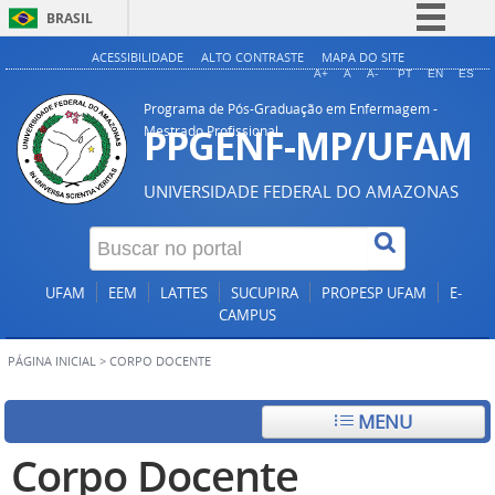
BRASIL
Simplifique!
ACESSIBILIDADE
ALTO CONTRASTE
MAPA DO SITE
A+
A
A-
PT
EN
ES
Comunica BR
Programa de Pós-Graduação em Enfermagem -
Participe
PPGENF-MP/UFAM
Mestrado Profissional
Acesso à informação
UNIVERSIDADE FEDERAL DO AMAZONAS
Legislação
Canais
UFAM
EEM
LATTES
SUCUPIRA
PROPESP UFAM
E-
CAMPUS
PÁGINA INICIAL
>
CORPO DOCENTE
MENU
Corpo Docente