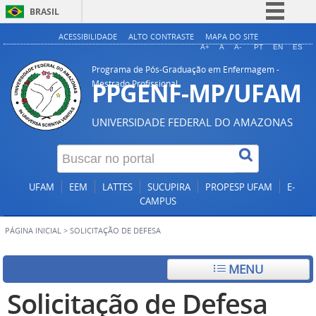
BRASIL
Simplifique!
ACESSIBILIDADE
ALTO CONTRASTE
MAPA DO SITE
A+
A
A-
PT
EN
ES
Comunica BR
Programa de Pós-Graduação em Enfermagem -
Participe
PPGENF-MP/UFAM
Mestrado Profissional
Acesso à informação
UNIVERSIDADE FEDERAL DO AMAZONAS
Legislação
Canais
UFAM
EEM
LATTES
SUCUPIRA
PROPESP UFAM
E-
CAMPUS
PÁGINA INICIAL
>
SOLICITAÇÃO DE DEFESA
MENU
Solicitação de Defesa