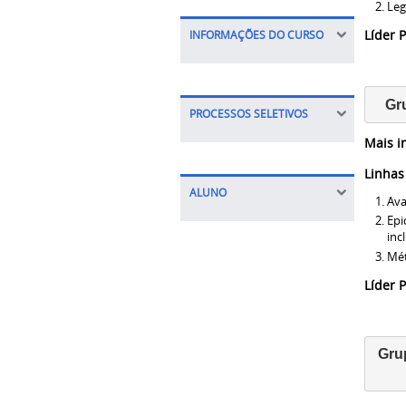
Leg
Líder
INFORMAÇÕES DO CURSO
Gr
PROCESSOS SELETIVOS
Mais i
Linhas
ALUNO
Ava
Epi
inc
Mét
Líder
Grup