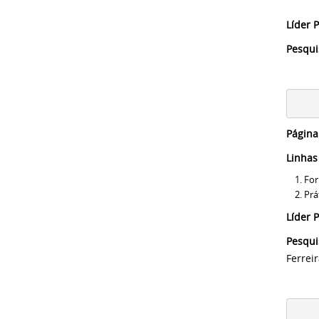
Líder
Pesqu
Página
Linhas
For
Prá
Líder 
Pesqu
Ferrei