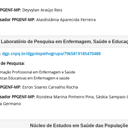
 PPGENF-MP:
Deyvylan Araújo Reis
isador PPGENF-MP:
Alaidistânia Aparecida Ferreira
Laboratório de Pesquisa em Enfermagem, Saúde e Educa
:
dgp.cnpq.br/dgp/espelhogrupo/7965819185470488
 de Pesquisa:
mação Profissional em Enfermagem e Saúde
ticas Educativas em Enfermagem e saúde
PPGENF-MP:
Esron Soares Carvalho Rocha
isador PPGENF-MP:
Rizioleia Marina Pinheiro Pina, Sáskia Sampaio
ra Germano
Núcleo de Estudos em Saúde das Populaçõ