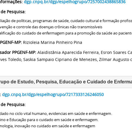
nformações:
dgp.cnpq.br/dgp/espelhogrupo/7257002438865836
 de Pesquisa:
liação de políticas, programas de saúde, cuidado cultural e formação profis
venção e controle das doenças crônicas não transmissíveis
lificação do cuidado de enfermagem para a promoção da saúde ao paciente
 PPGENF-MP:
Rizioleia Marina Pinheiro Pina
isador PPGENF-MP:
Alaidistânia Aparecida Ferreira, Esron Soares C
ves Toledo, Saskia Sampaio Cipriano de Menezes, Zilmar Augusto d
rupo de Estudo, Pesquisa, Educação e Cuidado de Enfer
:
dgp.cnpq.br/dgp/espelhogrupo/7217333126246050
 de Pesquisa:
dado no ciclo vital humano, evidencias em saúde e enfermagem.
ino e Educação para o cuidado em saúde e enfermagem.
nologia, inovação no cuidado em saúde e enfermagem