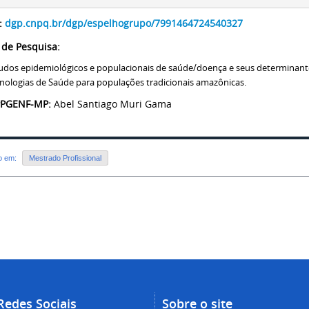
:
dgp.cnpq.br/dgp/espelhogrupo/7991464724540327
 de Pesquisa:
udos epidemiológicos e populacionais de saúde/doença e seus determinan
nologias de Saúde para populações tradicionais amazônicas.
PPGENF-MP:
Abel Santiago Muri Gama
do em:
Mestrado Profissional
Redes Sociais
Sobre o site