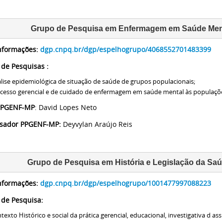
Grupo de Pesquisa em Enfermagem em Saúde Ment
nformações:
dgp.cnpq.br/dgp/espelhogrupo/4068552701483399
 de Pesquisas :
lise epidemiológica de situação de saúde de grupos populacionais;
cesso gerencial e de cuidado de enfermagem em saúde mental às populaç
 PPGENF-MP
: David Lopes Neto
isador PPGENF-MP:
Deyvylan Araújo Reis
Grupo de Pesquisa em História e Legislação da Sa
nformações:
dgp.cnpq.br/dgp/espelhogrupo/1001477997088223
 de Pesquisa:
texto Histórico e social da prática gerencial, educacional, investigativa d a