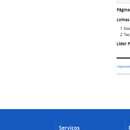
Página
Linhas
Est
Tec
Líder 
registra
Serviços