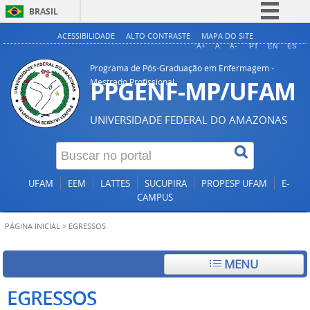
BRASIL
Simplifique!
ACESSIBILIDADE
ALTO CONTRASTE
MAPA DO SITE
A+
A
A-
PT
EN
ES
Comunica BR
Programa de Pós-Graduação em Enfermagem -
Participe
PPGENF-MP/UFAM
Mestrado Profissional
Acesso à informação
UNIVERSIDADE FEDERAL DO AMAZONAS
Legislação
Canais
UFAM
EEM
LATTES
SUCUPIRA
PROPESP UFAM
E-
CAMPUS
PÁGINA INICIAL
>
EGRESSOS
MENU
EGRESSOS