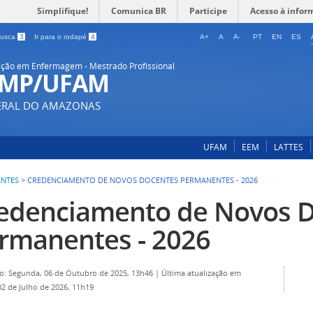
Simplifique!
Comunica BR
Participe
Acesso à infor
 busca
3
Ir para o rodapé
4
A+
A
A-
PT
EN
ES
ção em Enfermagem - Mestrado Profissional
-MP/UFAM
DERAL DO AMAZONAS
UFAM
EEM
LATTES
ENTES
>
CREDENCIAMENTO DE NOVOS DOCENTES PERMANENTES - 2026
edenciamento de Novos 
rmanentes - 2026
o: Segunda, 06 de Outubro de 2025, 13h46
|
Última atualização em
02 de Julho de 2026, 11h19