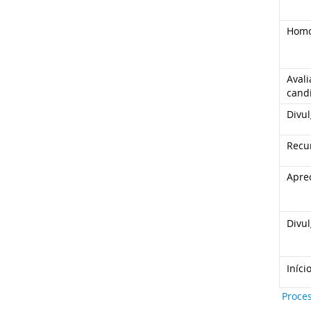
Homo
Aval
cand
Divul
Recu
Apre
Divul
Iníci
Proces