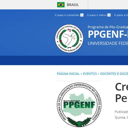
BRASIL
Ir para o conteúdo
1
Ir para o menu
2
Ir para a
Programa de Pós-Gradua
PPGENF
UNIVERSIDADE FE
PÁGINA INICIAL
>
EVENTOS
>
DOCENTES E DISC
Cr
Pe
Publicad
Quinta, 