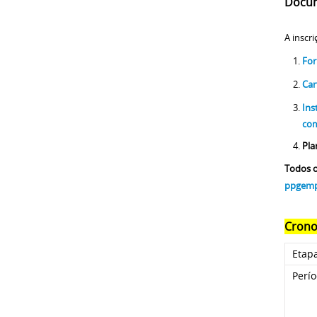
Docum
A inscr
For
Car
Ins
com
Pla
Todos o
ppgemp
Crono
Etap
Perío