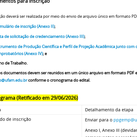
entos para inscrição
ição deverá ser realizada por meio do envio de arquivo único em formato PD
mulário de inscrição (Anexo II)
;
ta de solicitação de credenciamento (Anexo III)
;
trumento de Produção Científica e Perfil de Projeção Acadêmica junto com
probatórios (Anexo IV)
; e
no de Trabalho.
s documentos devem ser reunidos em um único arquivo em formato PDF e
@ufam.edu.br
conforme o cronograma do edital.
grama (Retificado em 29/06/2026)
a
Detalhamento da etapa
do de inscrição
Enviar para o
ppgemp@uf
Anexo I, Anexo III (devi