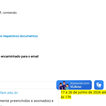
F, contendo:
 os respectivos documentos
 encaminhado para o email
Período
17 a 26 de junho de 2026 at
am.edu.br
às 17h
damente preenchidos e assinados) e